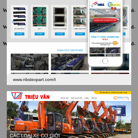
Warning
: Undefined array key "ten" in
D:\InetPub\vhosts\ahnpd-
1216.package\thietkeviet\sites.php
on line
69
Warning
: Undefined array key "ten" in
D:\InetPub\vhosts\ahnpd-
1216.package\thietkeviet\sites.php
on line
69
Warning
: Undefined array key "ten" in
D:\InetPub\vhosts\ahnpd-
1216.package\thietkeviet\sites.php
on line
69
www.nbstexpart.com/t